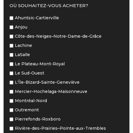
OÙ SOUHAITEZ-VOUS ACHETER?
Ahuntsic-Cartierville
Anjou
Côte-des-Neiges–Notre-Dame-de-Grâce
Lachine
LaSalle
Le Plateau-Mont-Royal
Le Sud-Ouest
L'Île-Bizard–Sainte-Geneviève
Mercier–Hochelaga-Maisonneuve
Montréal-Nord
Outremont
Pierrefonds-Roxboro
Rivière-des-Prairies–Pointe-aux-Trembles